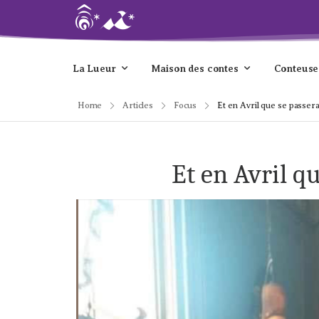
La Lueur
Maison des contes
Conteuse
Home
Articles
Focus
Et en Avril que se passera-
Et en Avril qu