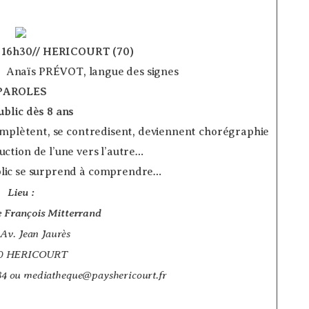
– 16h30// HERICOURT (70)
 Anaïs PRÉVOT, langue des signes
PAROLES
ublic dès 8 ans
­
complètent, se contredisent, deviennent chorégraphie
uction de l’une vers l’autre…
ublic se surprend à comprendre…
Lieu :
 François Mitterrand
 Av. Jean Jaurès
0 HERICOURT
 84 ou mediatheque@payshericourt.fr