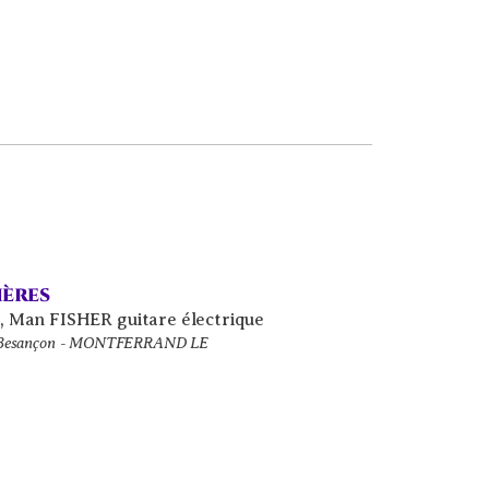
ières
s
,
Man FISHER guitare électrique
 de Besançon - MONTFERRAND LE