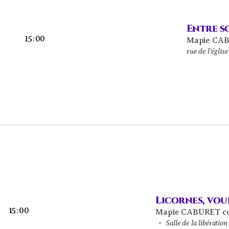
Entre so
15
:
00
Mapie CA
rue de l’égl
Licornes, vou
15
:
00
Mapie CABURET co
Salle de la libérati