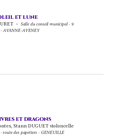
leil et lune
BURET
Salle du conseil municipal - 9
ise - AVANNE-AVENEY
ivres et dragons
ntes
,
Stann DUGUET violoncelle
on - route des papetiers - GENEUILLE