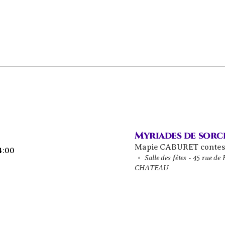
Myriades de sorc
Mapie CABURET conte
4
:
00
Salle des fêtes - 45 rue
CHATEAU