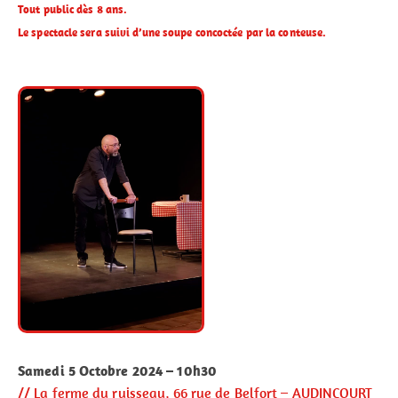
Tout public dès 8 ans.
Le spectacle sera suivi d’une soupe concoctée par la conteuse.
Samedi 5 Octobre 2024 – 10h30
// La ferme du ruisseau, 66 rue de Belfort – AUDINCOURT