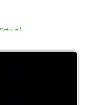
 Montbéliard
.