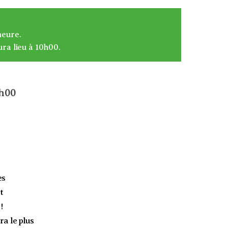
heure.
ura lieu à 10h00.
6h00
es
t
!
ra le plus