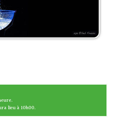
heure.
ura lieu à 10h00.