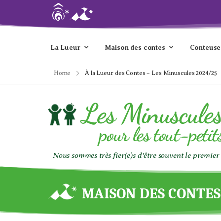
La Lueur
Maison des contes
Conteuse
Home
À la Lueur des Contes – Les Minuscules 2024/25
Les Minuscule
pour les tout-petit
Nous sommes très fier(e)s d’être souvent le premie
MAISON DES CONTES E