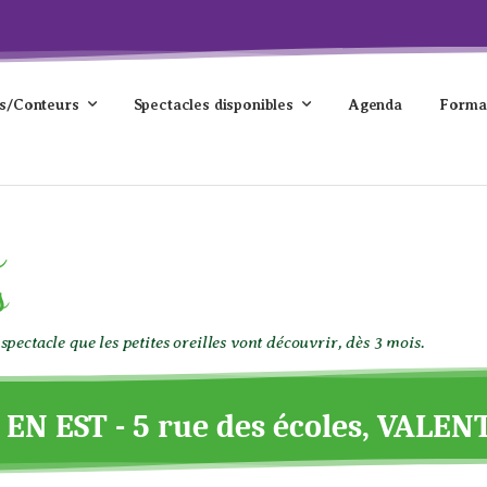
s/Conteurs
Spectacles disponibles
Agenda
Forma
s
s
r
spectacle que les petites oreilles vont découvrir, dès 3 mois.
N EST - 5 rue des écoles, VALE