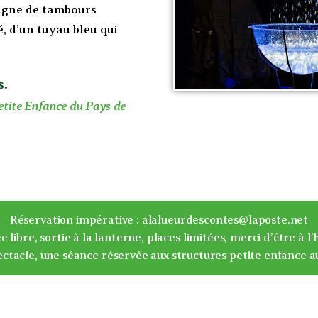
pagne de tambours
é, d’un tuyau bleu qui
s.
etite Enfance du Pays de
Réservation impérative : alalueurdescontes@laposte.net
e libre, sortie à la lanterne, places limitées, merci d’être à l’
ctacle, une séance réservée aux structures petite enfance
a