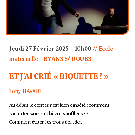
Jeudi 27 Février 2025 – 10h00
// Ecole
maternelle –
BYANS S/ DOUBS
ET J’AI CRIÉ « BIQUETTE ! »
Tony HAVART
Au début le conteur est bien embêté : comment
raconter sans sa chèvre-souffleuse ?
Comment éviter les trous de… de…