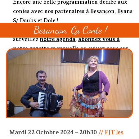
Encore une belle programmation dédiée aux
contes avec nos partenaires à Besançon, Byans
S/ Doubs et Dole !
Besançon, Ça Conte !
D’autres dates sont à venir en 2024/25 :
surveillez
notre agenda
,
abonnez vous à
notre gazette mensuelle
ou suivez nous sur
les
réseaux sociaux
!
Mardi 22 Octobre 2024 – 20h30
// FJT les