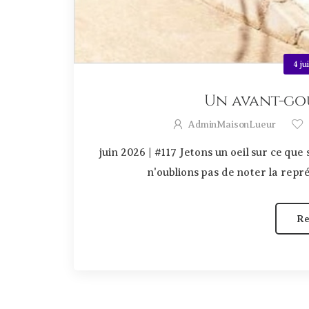
4 ju
Un avant-goû
AdminMaisonLueur
juin 2026 | #117 Jetons un oeil sur ce qu
n'oublions pas de noter la représ
Re