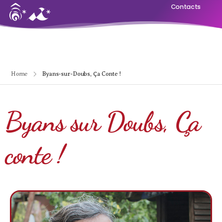
Contacts
Home
Byans-sur-Doubs, Ça Conte !
Byans sur Doubs, Ça
conte !