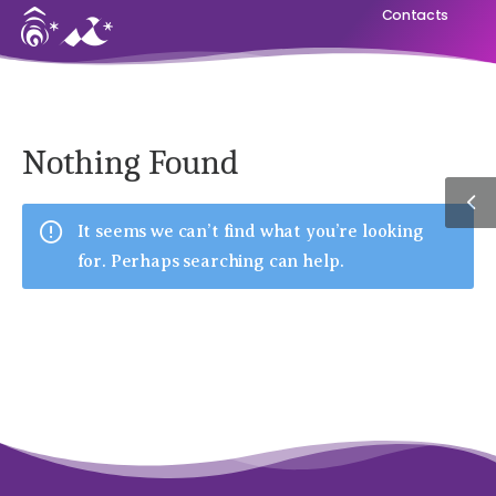
Contacts
Nothing Found
It seems we can’t find what you’re looking
for. Perhaps searching can help.