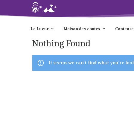
La Lueur
Maison des contes
Conteuse
Nothing Found
It seems we can’t find what you’re loo