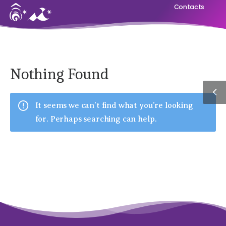
Contacts
Nothing Found
It seems we can’t find what you’re looking
for. Perhaps searching can help.