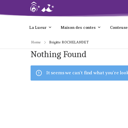
La Lueur
Maison des contes
Conteuse
Home
Brigitte ROCHELANDET
Nothing Found
It seems we can’t find what you’re loo