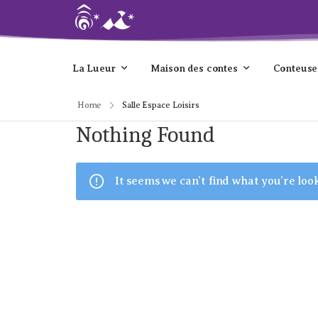
La Lueur
Maison des contes
Conteuse
Home
Salle Espace Loisirs
Nothing Found
It seems we can’t find what you’re loo