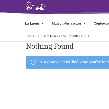
La Lueur
Maison des contes
Conteuse
Home
Tiers Lieu « Le 5 » - AUDINCOURT
Nothing Found
It seems we can’t find what you’re loo