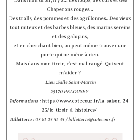
­ Dans mon tiroir, il y a… des loups, des ours et des
Chaperons rouges…
Des trolls, des pommes et des ogrillonnes…Des vieux
tout miteux et des barbes bleues, des marins sereins
et des galopins,
et en cherchant bien, on peut même trouver une
porte qui ne mène à rien.
Mais dans mon tiroir, c’est mal rangé. Qui veut
m’aider ?
Lieu :
Salle Saint-Martin
25170 PELOUSEY
Informations :
https://www.cotecour.fr/la-saison-24-
25/le-tiroir-à-histoires/
Billetterie :
03 81 25 51 45 / billetterie@cotecour.fr
­ ­ ­ ­ ­ ­ ­ ­ ­ ­ ­ ­