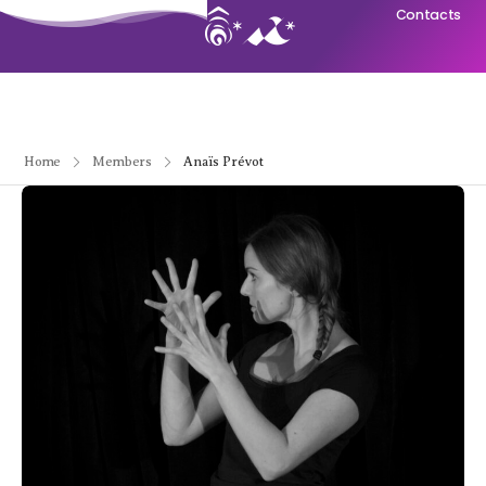
Contacts
Home
Members
Anaïs Prévot