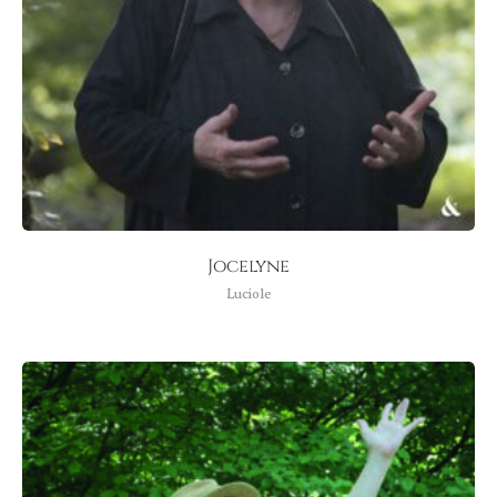
Jocelyne
Luciole