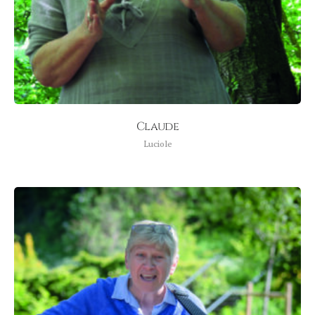
Claude
Luciole