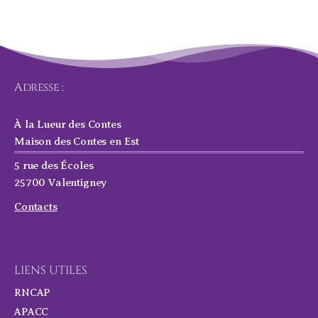
Adresse :
À la Lueur des Contes
Maison des Contes en Est
5 rue des Écoles
25700 Valentigney
Contacts
LIENS UTILES
RNCAP
APACC