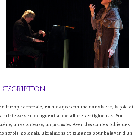
Description
En Europe centrale, en musique comme dans la vie, la joie et
la tristesse se conjuguent à une allure vertigineuse…Sur
scène, une conteuse, un pianiste. Avec des contes tchèques,
hongrois, polonais, ukrainiens et tziganes pour balayer d’un