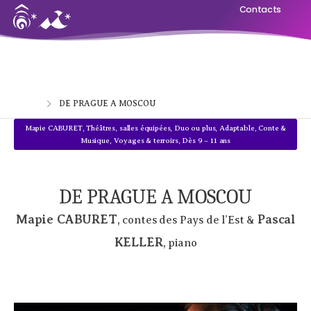
Contacts
Home
DE PRAGUE A MOSCOU
Mapie CABURET
,
Théâtres, salles équipées
,
Duo ou plus
,
Adaptable
,
Conte &
Musique
,
Voyages & terroirs
,
Dès 9 – 11 ans
DE PRAGUE A MOSCOU
Mapie CABURET
Pascal
, contes des Pays de l’Est &
KELLER
, piano