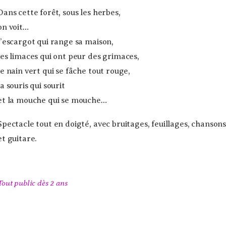
Dans cette forêt, sous les herbes,
on voit…
l’escargot qui range sa maison,
les limaces qui ont peur des grimaces,
le nain vert qui se fâche tout rouge,
la souris qui sourit
et la mouche qui se mouche…
Spectacle tout en doigté, avec bruitages, feuillages, chanson
et guitare.
Tout public dès 2 ans