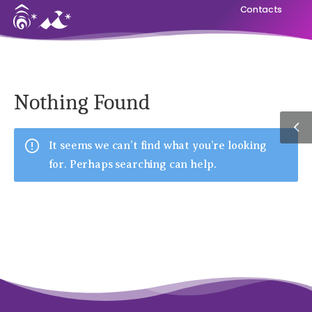
Contacts
Nothing Found
It seems we can’t find what you’re looking
for. Perhaps searching can help.