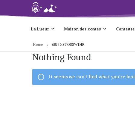
La Lueur
Maison des contes
Conteuse
Home
68140 STOSSWIHR
Nothing Found
It seems we can’t find what you’re loo