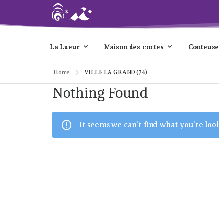
La Lueur
Maison des contes
Conteuse
Home
VILLE LA GRAND (74)
Nothing Found
It seems we can’t find what you’re loo