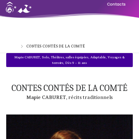
Contacts
Home
CONTES CONTÉS DE LA COMTÉ
Mapie CABURET
,
Solo
,
Théâtres, salles équipées
,
Adaptable
,
Voyages &
terroirs
,
Dès 9 – 11 ans
CONTES CONTÉS DE LA COMTÉ
Mapie CABURET
, récits traditionnels