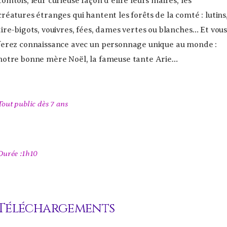
comtois, leur curieuse façon d’élire leurs maires, les
créatures étranges qui hantent les forêts de la comté : lutins
tire-bigots, vouivres, fées, dames vertes ou blanches… Et vou
ferez connaissance avec un personnage unique au monde :
notre bonne mère Noël, la fameuse tante Arie…
Tout public dès 7 ans
Durée :1h10
Téléchargements