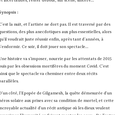
et incertitudes, rester debout, sur scène, sincère…
Synopsis :
C’est la nuit, et l’artiste ne dort pas. Il est traversé par des
questions, des plus anecdotiques aux plus essentielles, alors
qu’il voudrait juste réussir enfin, après tant d’années, à
s’endormir. Ce soir, il doit jouer son spectacle…
Une histoire va s’imposer, nourrie par les attentats de 2015
puis par les obsessions mortifères du moment Covid. C’est
ainsi que le spectacle va cheminer entre deux récits
parallèles.
D’un côté, l’Epopée de Gilgamesh, la quête démesurée d’un
héros solaire aux prises avec sa condition de mortel, et cette
incroyable actualité d’un récit antique où les dieux veulent