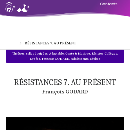
Contacts
Home
RÉSISTANCES 7. AU PRÉSENT
Théâtres, salles équipées
,
Adaptable
,
Conte & Musique
,
Résister
,
Collèges,
Lycées
,
François GODARD
,
Adolescents, adultes
RÉSISTANCES 7. AU PRÉSENT
François GODARD