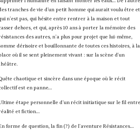
supprimer l’humanité en faisant monter les eaux… De l’autre
des tranches de vie d’un petit homme qui aurait voulu être e
qui n’est pas, qui hésite entre rentrer à la maison et tout
casser dehors, et qui, après 10 ans à porter la mémoire des
résistances des autres, n’a plus pour projet que lui-même,
somme dérisoire et bouillonnante de toutes ces histoires, à l
place où il se sent pleinement vivant : sur la scène d’un
théâtre.
Quête chaotique et sincère dans une époque où le récit
collectif est en panne…
Ultime étape personnelle d’un récit initiatique sur le fil entr
réalité et fiction…
En forme de question, la fin (?) de l’aventure Résistances…