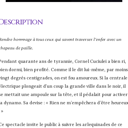
Description
Rendre hommage à tous ceux qui savent traverser l’enfer avec un
chapeau de paille.
Pendant quarante ans de tyrannie, Cornel Cuciulei a bien ri,
bien dormi, bien profité. Comme il le dit lui-même, par moins
vingt degrés centigrades, on est fou amoureux. Si la centrale
électrique plongeait d’un coup la grande ville dans le noir, il
se mettait une ampoule sur la tête, et il pédalait pour activer
la dynamo. Sa devise : « Rien ne m’empêchera d’être heureu
! »
Ce spectacle invite le public à suivre les arlequinades de ce