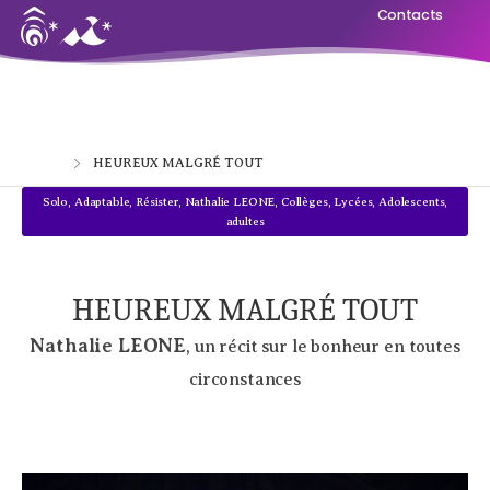
Contacts
Home
HEUREUX MALGRÉ TOUT
Solo
,
Adaptable
,
Résister
,
Nathalie LEONE
,
Collèges, Lycées
,
Adolescents,
adultes
HEUREUX MALGRÉ TOUT
Nathalie LEONE
, un récit sur le bonheur en toutes
circonstances