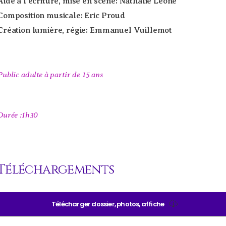
Aide à l’écriture, mise en scène: Nathalie Léone
Composition musicale: Eric Proud
Création lumière, régie: Emmanuel Vuillemot
Public adulte à partir de 15 ans
Durée :1h30
Téléchargements
Télécharger dossier, photos, affiche