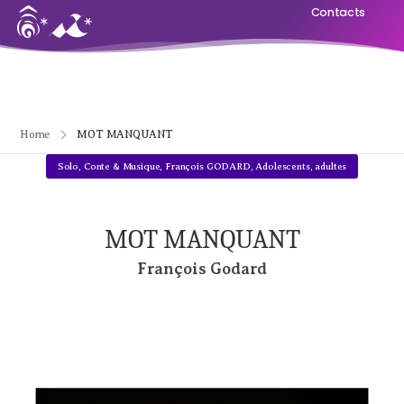
Contacts
Home
MOT MANQUANT
Solo
,
Conte & Musique
,
François GODARD
,
Adolescents, adultes
MOT MANQUANT
François Godard