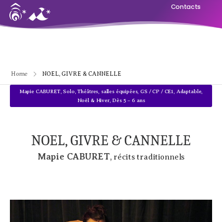
Contacts
Home
NOEL, GIVRE & CANNELLE
Mapie CABURET
,
Solo
,
Théâtres, salles équipées
,
GS / CP / CE1
,
Adaptable
,
Noël & Hiver
,
Dès 5 – 6 ans
NOEL, GIVRE & CANNELLE
Mapie CABURET
, récits traditionnels