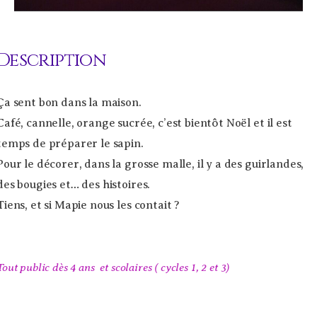
Description
Ça sent bon dans la maison.
Café, cannelle, orange sucrée, c’est bientôt Noël et il est
temps de préparer le sapin.
Pour le décorer, dans la grosse malle, il y a des guirlandes,
des bougies et… des histoires.
Tiens, et si Mapie nous les contait ?
Tout public dès 4 ans et scolaires ( cycles 1, 2 et 3)