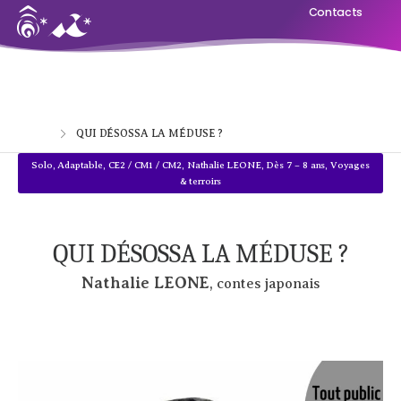
Contacts
Home
QUI DÉSOSSA LA MÉDUSE ?
Solo
,
Adaptable
,
CE2 / CM1 / CM2
,
Nathalie LEONE
,
Dès 7 – 8 ans
,
Voyages
& terroirs
QUI DÉSOSSA LA MÉDUSE ?
Nathalie LEONE
, contes japonais