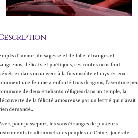
Description
Emplis d’amour, de sagesse et de folie, étranges et
saugrenus, délicats et poétiques, ces contes nous font
pénétrer dans un univers à la fois insolite et mystérieux :
comment une femme a enfanté trois dragons, l’aventure pe
commune de deux étudiants réfugiés dans un temple, la
découverte de la félicité amoureuse par un lettré qui n’avait
rien demandé…
Avec, pour passeport, les sons étranges de plusieurs
instruments traditionnels des peuples de Chine, joués de