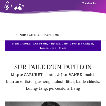
Contacts
Home
SUR L’AILE D’UN PAPILLON
Mapie CABURET
,
Duo ou plus
,
Adaptable
,
Conte & Musique
,
Collèges,
Lycées
,
Dès 9 – 11 ans
SUR L’AILE D’UN PAPILLON
Mapie CABURET
Jan VANEK
, contes &
, multi-
instrumentiste : guzheng, hulusi, flûtes, banjo chinois,
kuling-tang, percussions, hang