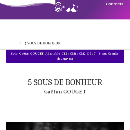
Contacts
Home
5 SOUS DE BONHEUR
Solo
,
Gaëtan GOUGET
,
Adaptable
,
CE2 / CM1 / CM2
,
Dès 7 – 8 ans
,
Grandir,
devenir soi
5 SOUS DE BONHEUR
Gaëtan GOUGET