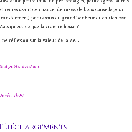
Suivez une petite foule de personnages, petites gens ou rois
et reines usant de chance, de ruses, de bons conseils pour
transformer 5 petits sous en grand bonheur et en richesse.
Mais qu’est-ce que la vraie richesse ?
Une réflexion sur la valeur de la vie…
Tout public dès 8 ans
Durée : 1h00
Téléchargements