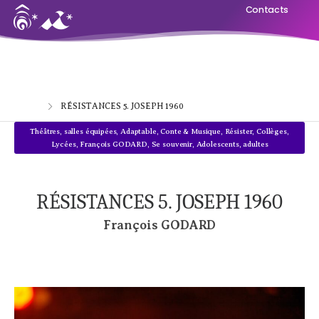
Contacts
Home
RÉSISTANCES 5. JOSEPH 1960
Théâtres, salles équipées
,
Adaptable
,
Conte & Musique
,
Résister
,
Collèges,
Lycées
,
François GODARD
,
Se souvenir
,
Adolescents, adultes
RÉSISTANCES 5. JOSEPH 1960
François GODARD