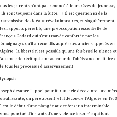
plus les parents n’ont pas renoncé à leurs rêves de jeunesse,
s’ils sont toujours dans la lutte… ? Il est question ici de la
transmission des idéaux révolutionnaires, et singulièrement
des rapports père/fils, une préoccupation essentielle de
François Godard qui s’est trouvée confortée par les
témoignages qu’il a recueillis auprès des anciens appelés en
Algérie : la liberté n’est possible qu’une fois brisé le silence et
l’absence de récit qui sont au cœur de l’obéissance militaire e
de tous les processus d’asservissement.
Synopsis :
Joseph devance l’appel pour fuir une vie décevante, une mèr
envahissante, un père absent, et il découvre l’Algérie en 1960
C’est le début d’une plongée aux enfers : un interminable
ennui ponctué d’instants d’une violence insensée qui font