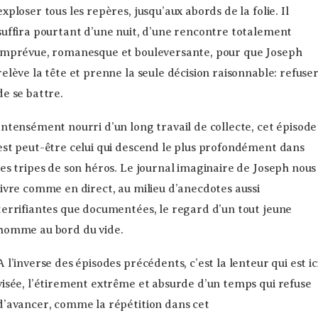
exploser tous les repères, jusqu’aux abords de la folie. Il
suffira pourtant d’une nuit, d’une rencontre totalement
imprévue, romanesque et bouleversante, pour que Joseph
relève la tête et prenne la seule décision raisonnable: refuse
de se battre.
Intensément nourri d’un long travail de collecte, cet épisode
est peut-être celui qui descend le plus profondément dans
les tripes de son héros. Le journal imaginaire de Joseph nous
livre comme en direct, au milieu d’anecdotes aussi
terrifiantes que documentées, le regard d’un tout jeune
homme au bord du vide.
A l’inverse des épisodes précédents, c’est la lenteur qui est ic
visée, l’étirement extrême et absurde d’un temps qui refuse
d’avancer, comme la répétition dans cet