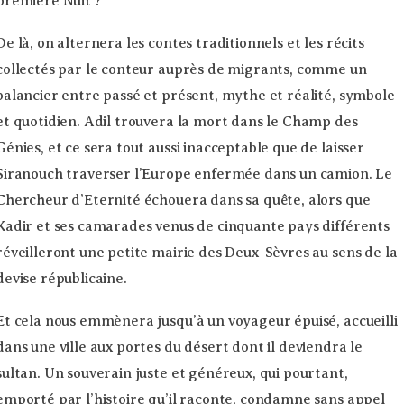
première Nuit ?
De là, on alternera les contes traditionnels et les récits
collectés par le conteur auprès de migrants, comme un
balancier entre passé et présent, mythe et réalité, symbole
et quotidien. Adil trouvera la mort dans le Champ des
Génies, et ce sera tout aussi inacceptable que de laisser
Siranouch traverser l’Europe enfermée dans un camion. Le
Chercheur d’Eternité échouera dans sa quête, alors que
Kadir et ses camarades venus de cinquante pays différents
réveilleront une petite mairie des Deux-Sèvres au sens de la
devise républicaine.
Et cela nous emmènera jusqu’à un voyageur épuisé, accueilli
dans une ville aux portes du désert dont il deviendra le
sultan. Un souverain juste et généreux, qui pourtant,
emporté par l’histoire qu’il raconte, condamne sans appel