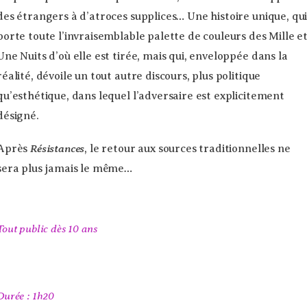
des étrangers à d’atroces supplices… Une histoire unique, qu
porte toute l’invraisemblable palette de couleurs des Mille e
Une Nuits d’où elle est tirée, mais qui, enveloppée dans la
réalité, dévoile un tout autre discours, plus politique
qu’esthétique, dans lequel l’adversaire est explicitement
désigné.
Résistances
Après
, le retour aux sources traditionnelles ne
sera plus jamais le même…
Tout public dès 10 ans
Durée : 1h20