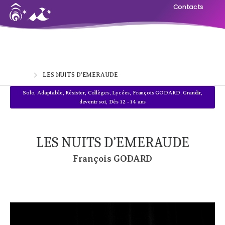
Contacts
Home
LES NUITS D’EMERAUDE
Solo
,
Adaptable
,
Résister
,
Collèges, Lycées
,
François GODARD
,
Grandir,
devenir soi
,
Dès 12 - 14 ans
LES NUITS D’EMERAUDE
François GODARD