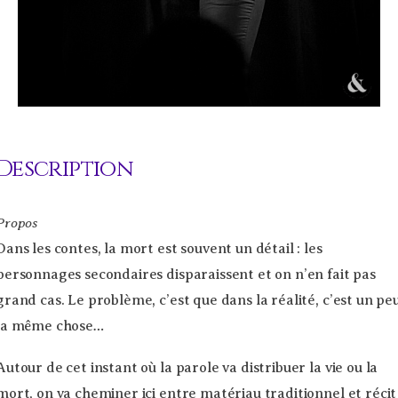
Description
Propos
Dans les contes, la mort est souvent un détail : les
personnages secondaires disparaissent et on n’en fait pas
grand cas. Le problème, c’est que dans la réalité, c’est un pe
la même chose…
Autour de cet instant où la parole va distribuer la vie ou la
mort, on va cheminer ici entre matériau traditionnel et récit